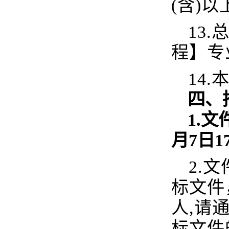
(含)
13
程】专
14
四、
1.
文
月7日1
2.
标文件
人,请通
标文件