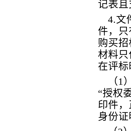
记表且
4.
件，只
购买招
材料只
在评标
（1
“授权
印件，
身份证