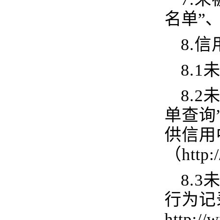
名单”
8.
8.
8.2
单查询
供信用
（http:
8.
行为记
http:/