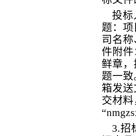
投标
题：项
司名称
件附件
鲜章，
题一致
箱发送
交材料
“nmgzs
3.