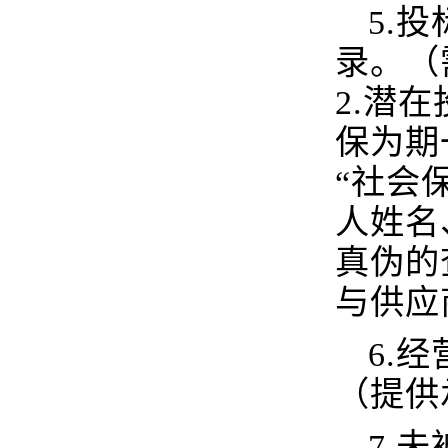
5.
录。（
2.潜
保为期
“社会
人姓名
真伪的
与供应
6.
（提供
7.