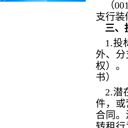
（0
支行装
三、
1.
外、分
权）。
书）
2.
件，或
合同。
转租行