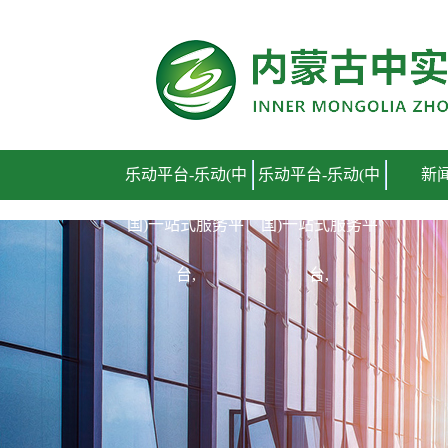
乐动平台-乐动(中
乐动平台-乐动(中
新
国)一站式服务平
国)一站式服务平
台,
台,