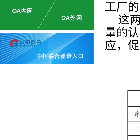
工厂的
这
量的认
应，促