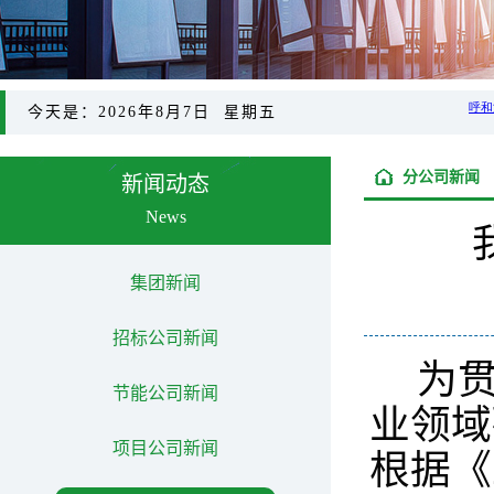
今天是：2026年8月7日 星期五
分公司新闻
新闻动态
News
集团新闻
招标公司新闻
为
节能公司新闻
业领域
项目公司新闻
根据《