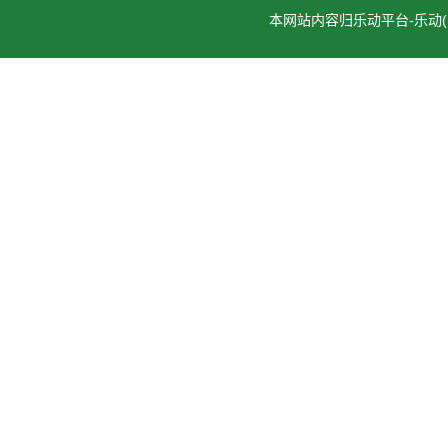
本网站内容归乐动平台-乐动