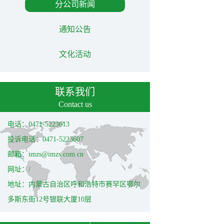
分公司新闻
通知公告
文化活动
联系我们
Contact us
电话：0471-5223613
投诉电话：0471-5223607
邮箱：imzs@imzs.com.cn
网址：/
地址：内蒙古自治区呼和浩特市赛罕区鄂尔
多斯东街12号银联大厦10层