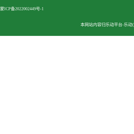
蒙ICP备2022002449号-1
本网站内容归乐动平台-乐动